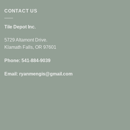
CONTACT US
Tile Depot Inc.
5729 Altamont Drive.
Klamath Falls, OR 97601
Phone: 541-884-9039
Email: ryanmengis@gmail.com