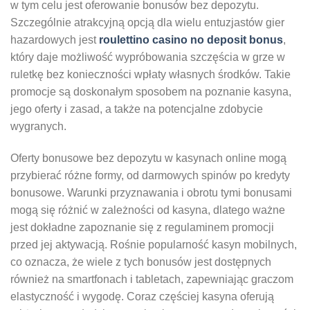
w tym celu jest oferowanie bonusów bez depozytu.
Szczególnie atrakcyjną opcją dla wielu entuzjastów gier
hazardowych jest
roulettino casino no deposit bonus
,
który daje możliwość wypróbowania szczęścia w grze w
ruletkę bez konieczności wpłaty własnych środków. Takie
promocje są doskonałym sposobem na poznanie kasyna,
jego oferty i zasad, a także na potencjalne zdobycie
wygranych.
Oferty bonusowe bez depozytu w kasynach online mogą
przybierać różne formy, od darmowych spinów po kredyty
bonusowe. Warunki przyznawania i obrotu tymi bonusami
mogą się różnić w zależności od kasyna, dlatego ważne
jest dokładne zapoznanie się z regulaminem promocji
przed jej aktywacją. Rośnie popularność kasyn mobilnych,
co oznacza, że wiele z tych bonusów jest dostępnych
również na smartfonach i tabletach, zapewniając graczom
elastyczność i wygodę. Coraz częściej kasyna oferują