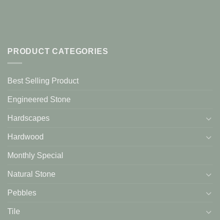
PRODUCT CATEGORIES
Best Selling Product
Engineered Stone
Hardscapes
Hardwood
Monthly Special
Natural Stone
Pebbles
Tile