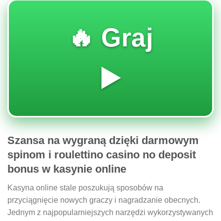
🔥 Graj
▶️
Szansa na wygraną dzięki darmowym
spinom i roulettino casino no deposit
bonus w kasynie online
Kasyna online stale poszukują sposobów na
przyciągnięcie nowych graczy i nagradzanie obecnych.
Jednym z najpopularniejszych narzędzi wykorzystywanych