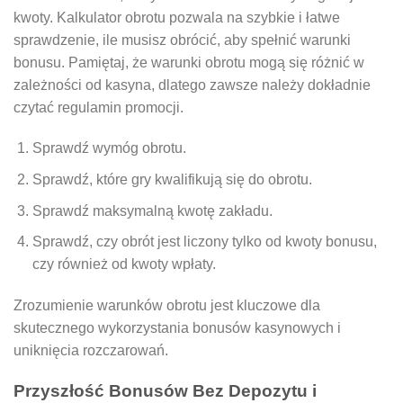
kwoty. Kalkulator obrotu pozwala na szybkie i łatwe
sprawdzenie, ile musisz obrócić, aby spełnić warunki
bonusu. Pamiętaj, że warunki obrotu mogą się różnić w
zależności od kasyna, dlatego zawsze należy dokładnie
czytać regulamin promocji.
Sprawdź wymóg obrotu.
Sprawdź, które gry kwalifikują się do obrotu.
Sprawdź maksymalną kwotę zakładu.
Sprawdź, czy obrót jest liczony tylko od kwoty bonusu,
czy również od kwoty wpłaty.
Zrozumienie warunków obrotu jest kluczowe dla
skutecznego wykorzystania bonusów kasynowych i
uniknięcia rozczarowań.
Przyszłość Bonusów Bez Depozytu i