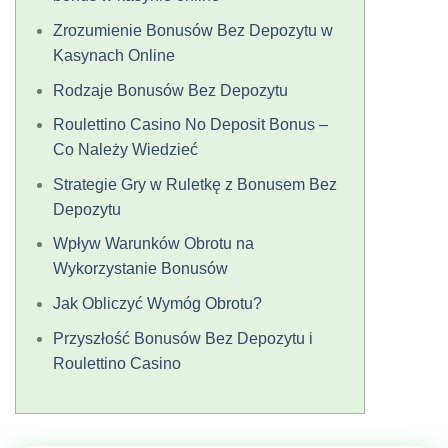
Zrozumienie Bonusów Bez Depozytu w
Kasynach Online
Rodzaje Bonusów Bez Depozytu
Roulettino Casino No Deposit Bonus –
Co Należy Wiedzieć
Strategie Gry w Ruletkę z Bonusem Bez
Depozytu
Wpływ Warunków Obrotu na
Wykorzystanie Bonusów
Jak Obliczyć Wymóg Obrotu?
Przyszłość Bonusów Bez Depozytu i
Roulettino Casino