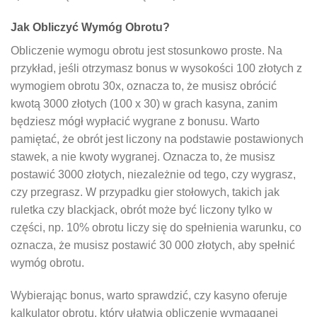
Jak Obliczyć Wymóg Obrotu?
Obliczenie wymogu obrotu jest stosunkowo proste. Na
przykład, jeśli otrzymasz bonus w wysokości 100 złotych z
wymogiem obrotu 30x, oznacza to, że musisz obrócić
kwotą 3000 złotych (100 x 30) w grach kasyna, zanim
będziesz mógł wypłacić wygrane z bonusu. Warto
pamiętać, że obrót jest liczony na podstawie postawionych
stawek, a nie kwoty wygranej. Oznacza to, że musisz
postawić 3000 złotych, niezależnie od tego, czy wygrasz,
czy przegrasz. W przypadku gier stołowych, takich jak
ruletka czy blackjack, obrót może być liczony tylko w
części, np. 10% obrotu liczy się do spełnienia warunku, co
oznacza, że musisz postawić 30 000 złotych, aby spełnić
wymóg obrotu.
Wybierając bonus, warto sprawdzić, czy kasyno oferuje
kalkulator obrotu, który ułatwia obliczenie wymaganej