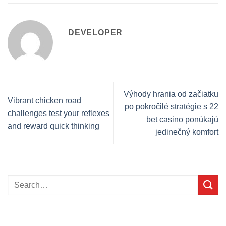
DEVELOPER
Výhody hrania od začiatku
Vibrant chicken road
po pokročilé stratégie s 22
challenges test your reflexes
bet casino ponúkajú
and reward quick thinking
jedinečný komfort