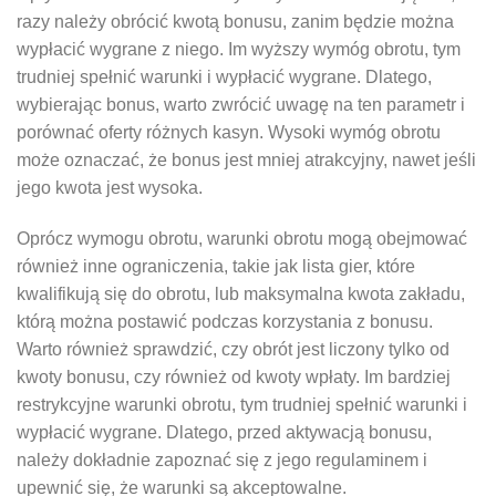
razy należy obrócić kwotą bonusu, zanim będzie można
wypłacić wygrane z niego. Im wyższy wymóg obrotu, tym
trudniej spełnić warunki i wypłacić wygrane. Dlatego,
wybierając bonus, warto zwrócić uwagę na ten parametr i
porównać oferty różnych kasyn. Wysoki wymóg obrotu
może oznaczać, że bonus jest mniej atrakcyjny, nawet jeśli
jego kwota jest wysoka.
Oprócz wymogu obrotu, warunki obrotu mogą obejmować
również inne ograniczenia, takie jak lista gier, które
kwalifikują się do obrotu, lub maksymalna kwota zakładu,
którą można postawić podczas korzystania z bonusu.
Warto również sprawdzić, czy obrót jest liczony tylko od
kwoty bonusu, czy również od kwoty wpłaty. Im bardziej
restrykcyjne warunki obrotu, tym trudniej spełnić warunki i
wypłacić wygrane. Dlatego, przed aktywacją bonusu,
należy dokładnie zapoznać się z jego regulaminem i
upewnić się, że warunki są akceptowalne.