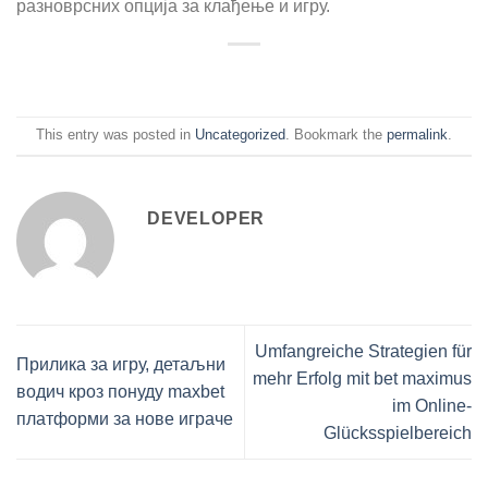
разноврсних опција за клађење и игру.
This entry was posted in
Uncategorized
. Bookmark the
permalink
.
DEVELOPER
Umfangreiche Strategien für
Прилика за игру, детаљни
mehr Erfolg mit bet maximus
водич кроз понуду maxbet
im Online-
платформи за нове играче
Glücksspielbereich