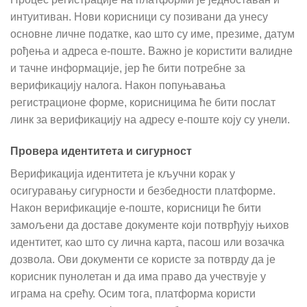
интуитиван. Нови корисници су позивани да унесу
основне личне податке, као што су име, презиме, датум
рођења и адреса е-поште. Важно је користити валидне
и тачне информације, јер ће бити потребне за
верификацију налога. Након попуњавања
регистрационе форме, корисницима ће бити послат
линк за верификацију на адресу е-поште коју су унели.
Провера идентитета и сигурност
Верификација идентитета је кључни корак у
осигуравању сигурности и безбедности платформе.
Након верификације е-поште, корисници ће бити
замољени да доставе документе који потврђују њихов
идентитет, као што су лична карта, пасош или возачка
дозвола. Ови документи се користе за потврду да је
корисник пунолетан и да има право да учествује у
играма на срећу. Осим тога, платформа користи