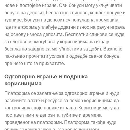
нове и постојеће играче. Ови бонуси могу укључивати
бонусе на депозит, бесплатне спинове, кешбек понуде и
турнире. Бонуси на депозит су популарна промоција,
где платформа уплаћује додатни износ на рачун играча
на основу износа депозита. Бесплатни спинови се нуде
за слотове и омогућавају корисницима да играју
бесплатно заједно са могућностима за добит. Важно је
пажљиво прочитати услове и одредбе сваког бонуса
пре него што га прихватите.
Одговорно играње и подршка
корисницима
Платформа се залагање за одговорно играње и нуди
различите алате и ресурсе за помоћ корисницима да
контролишу своје навике играња. Корисници могу да
поставе лимите депозита, губитке и времена
проведеног на платформи. Платформа такође нуди
опцију самоискључења, где корисници могу