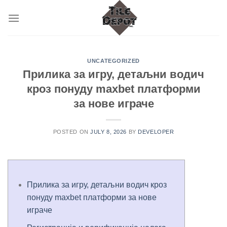
Skip
to
content
UNCATEGORIZED
Прилика за игру, детаљни водич
кроз понуду maxbet платформи
за нове играче
POSTED ON
JULY 8, 2026
BY
DEVELOPER
Прилика за игру, детаљни водич кроз
понуду maxbet платформи за нове
играче