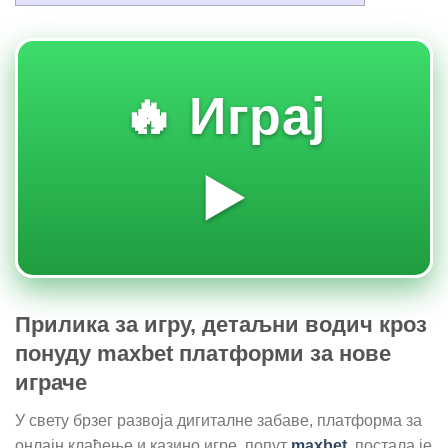
🔥 Играј
▶️
Прилика за игру, детаљни водич кроз
понуду maxbet платформи за нове
играче
У свету брзег развоја дигиталне забаве, платформа за
онлајн клађење и казино игре, попут
maxbet
, постала је