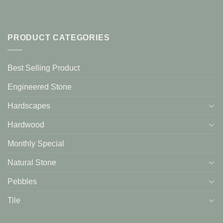
PRODUCT CATEGORIES
Best Selling Product
Engineered Stone
Hardscapes
Hardwood
Monthly Special
Natural Stone
Pebbles
Tile