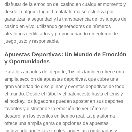
disfrutar de la emoción del casino en cualquier momento y
desde cualquier lugar. La plataforma se esfuerza por
garantizar la seguridad y la transparencia de los juegos de
casino en vivo, utilizando generadores de números
aleatorios certificados y proporcionando un entorno de
juego justo y responsable.
Apuestas Deportivas: Un Mundo de Emoción
y Oportunidades
Para los amantes del deporte, 1xslots también ofrece una
amplia sección de apuestas deportivas, que cubre una
gran variedad de disciplinas y eventos deportivos de todo
el mundo. Desde el fútbol y el baloncesto hasta el tenis y
el hockey, los jugadores pueden apostar en sus deportes
favoritos y disfrutar de la emoción de ver cómo se
desarrollan los eventos en tiempo real. La plataforma
ofrece una amplia gama de opciones de apuestas,
incluyendo apuestas simples, apuestas combinadas y