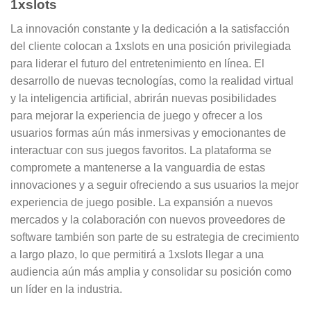
1xslots
La innovación constante y la dedicación a la satisfacción
del cliente colocan a 1xslots en una posición privilegiada
para liderar el futuro del entretenimiento en línea. El
desarrollo de nuevas tecnologías, como la realidad virtual
y la inteligencia artificial, abrirán nuevas posibilidades
para mejorar la experiencia de juego y ofrecer a los
usuarios formas aún más inmersivas y emocionantes de
interactuar con sus juegos favoritos. La plataforma se
compromete a mantenerse a la vanguardia de estas
innovaciones y a seguir ofreciendo a sus usuarios la mejor
experiencia de juego posible. La expansión a nuevos
mercados y la colaboración con nuevos proveedores de
software también son parte de su estrategia de crecimiento
a largo plazo, lo que permitirá a 1xslots llegar a una
audiencia aún más amplia y consolidar su posición como
un líder en la industria.