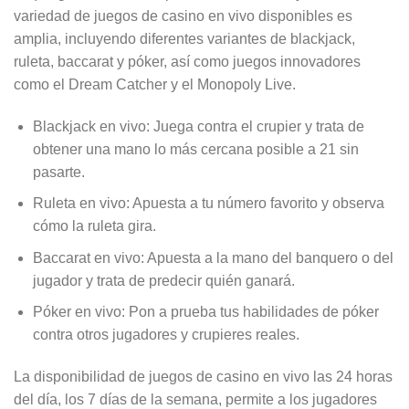
variedad de juegos de casino en vivo disponibles es
amplia, incluyendo diferentes variantes de blackjack,
ruleta, baccarat y póker, así como juegos innovadores
como el Dream Catcher y el Monopoly Live.
Blackjack en vivo: Juega contra el crupier y trata de
obtener una mano lo más cercana posible a 21 sin
pasarte.
Ruleta en vivo: Apuesta a tu número favorito y observa
cómo la ruleta gira.
Baccarat en vivo: Apuesta a la mano del banquero o del
jugador y trata de predecir quién ganará.
Póker en vivo: Pon a prueba tus habilidades de póker
contra otros jugadores y crupieres reales.
La disponibilidad de juegos de casino en vivo las 24 horas
del día, los 7 días de la semana, permite a los jugadores