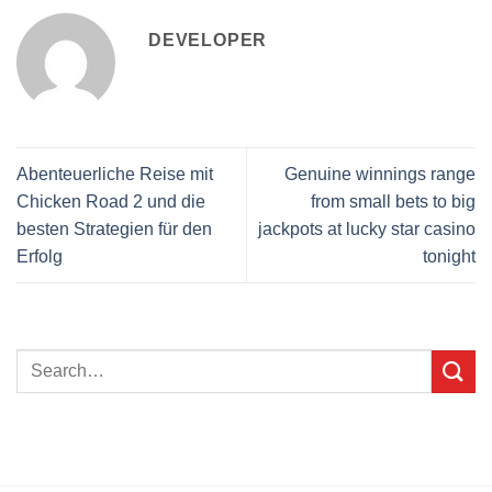
DEVELOPER
Abenteuerliche Reise mit
Genuine winnings range
Chicken Road 2 und die
from small bets to big
besten Strategien für den
jackpots at lucky star casino
Erfolg
tonight