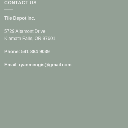
CONTACT US
Tile Depot Inc.
5729 Altamont Drive.
Klamath Falls, OR 97601
Phone: 541-884-9039
Email: ryanmengis@gmail.com