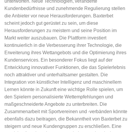
unterworfen. Neue Technologien, veränderte
Kundenbedürfnisse und zunehmende Regulierung stellen
die Anbieter vor neue Herausforderungen. Baxterbet
scheint jedoch gut gerüstet zu sein, um diese
Herausforderungen zu meistern und seine Position im
Markt weiter auszubauen. Die Plattform investiert
kontinuierlich in die Verbesserung ihrer Technologie, die
Erweiterung ihres Wettangebots und die Optimierung ihres
Kundenservices. Ein besonderer Fokus liegt auf der
Entwicklung innovativer Funktionen, die das Spielerlebnis
noch attraktiver und unterhaltsamer gestalten. Die
Integration von künstlicher Intelligenz und maschinellem
Lernen könnte in Zukunft eine wichtige Rolle spielen, um
den Spielern personalisierte Wettempfehlungen und
maßgeschneiderte Angebote zu unterbreiten. Die
Zusammenarbeit mit Sportvereinen und -verbänden könnte
ebenfalls dazu beitragen, die Bekanntheit von Baxterbet zu
steigern und neue Kundengruppen zu erschließen. Eine