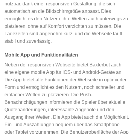
nutzbar, dank einer responsiven Gestaltung, die sich
automatisch an die Bildschirmgröße anpasst. Dies
ermöglicht es den Nutzern, ihre Wetten auch unterwegs zu
platzieren, ohne auf Komfort verzichten zu müssen. Die
Ladezeiten sind angenehm kurz, und die Webseite läuft
stabil und zuverlässig.
Mobile App und Funktionalitäten
Neben der responsiven Webseite bietet Baxterbet auch
eine eigene mobile App für iOS- und Android-Geräte an.
Die App bietet alle Funktionen der Webseite in optimierter
Form und ermöglicht es den Nutzern, noch schneller und
einfacher Wetten zu platzieren. Die Push-
Benachrichtigungen informieren die Spieler über aktuelle
Quotenänderungen, interessante Angebote und den
Ausgang ihrer Wetten. Die App bietet auch die Möglichkeit,
Ein- und Auszahlungen bequem über das Smartphone
oder Tablet vorzunehmen. Die Benutzeroberfläche der App