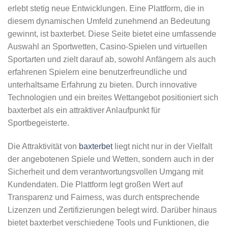
erlebt stetig neue Entwicklungen. Eine Plattform, die in
diesem dynamischen Umfeld zunehmend an Bedeutung
gewinnt, ist
baxterbet
. Diese Seite bietet eine umfassende
Auswahl an Sportwetten, Casino-Spielen und virtuellen
Sportarten und zielt darauf ab, sowohl Anfängern als auch
erfahrenen Spielern eine benutzerfreundliche und
unterhaltsame Erfahrung zu bieten. Durch innovative
Technologien und ein breites Wettangebot positioniert sich
baxterbet als ein attraktiver Anlaufpunkt für
Sportbegeisterte.
Die Attraktivität von
baxterbet
liegt nicht nur in der Vielfalt
der angebotenen Spiele und Wetten, sondern auch in der
Sicherheit und dem verantwortungsvollen Umgang mit
Kundendaten. Die Plattform legt großen Wert auf
Transparenz und Fairness, was durch entsprechende
Lizenzen und Zertifizierungen belegt wird. Darüber hinaus
bietet baxterbet verschiedene Tools und Funktionen, die