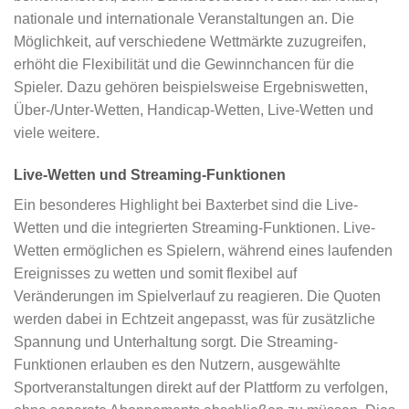
nationale und internationale Veranstaltungen an. Die
Möglichkeit, auf verschiedene Wettmärkte zuzugreifen,
erhöht die Flexibilität und die Gewinnchancen für die
Spieler. Dazu gehören beispielsweise Ergebniswetten,
Über-/Unter-Wetten, Handicap-Wetten, Live-Wetten und
viele weitere.
Live-Wetten und Streaming-Funktionen
Ein besonderes Highlight bei Baxterbet sind die Live-
Wetten und die integrierten Streaming-Funktionen. Live-
Wetten ermöglichen es Spielern, während eines laufenden
Ereignisses zu wetten und somit flexibel auf
Veränderungen im Spielverlauf zu reagieren. Die Quoten
werden dabei in Echtzeit angepasst, was für zusätzliche
Spannung und Unterhaltung sorgt. Die Streaming-
Funktionen erlauben es den Nutzern, ausgewählte
Sportveranstaltungen direkt auf der Plattform zu verfolgen,