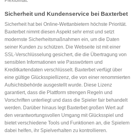
Flexibilität.
Sicherheit und Kundenservice bei Baxterbet
Sicherheit hat bei Online-Wettanbietern höchste Priorität.
Baxterbet nimmt diesen Aspekt sehr ernst und setzt
modernste Sicherheitsmaßnahmen ein, um die Daten
seiner Kunden zu schützen. Die Webseite ist mit einer
SSL-Verschlüsselung gesichert, die die Übertragung von
sensiblen Informationen wie Passwörtern und
Kreditkartendaten verschlüsselt. Baxterbet verfügt über
eine gültige Glücksspiellizenz, die von einer renommierten
Aufsichtsbehörde ausgestellt wurde. Diese Lizenz
garantiert, dass die Plattform strengen Regeln und
Vorschriften unterliegt und dass die Spieler fair behandelt
werden. Darüber hinaus legt Baxterbet großen Wert auf
den verantwortungsvollen Umgang mit Glücksspiel und
bietet verschiedene Tools und Funktionen an, die Spielern
dabei helfen, ihr Spielverhalten zu kontrollieren.