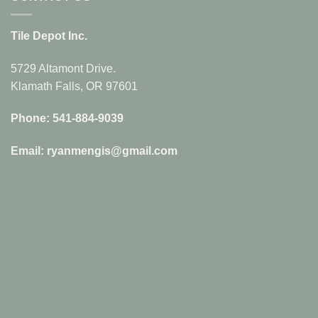
Tile Depot Inc.
5729 Altamont Drive.
Klamath Falls, OR 97601
Phone: 541-884-9039
Email: ryanmengis@gmail.com